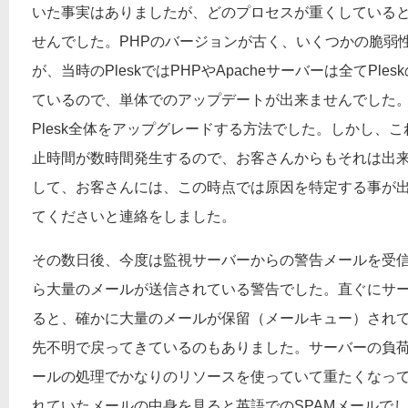
いた事実はありましたが、どのプロセスが重くしている
せんでした。PHPのバージョンが古く、いくつかの脆弱
が、当時のPleskではPHPやApacheサーバーは全てPl
ているので、単体でのアップデートが出来ませんでした
Plesk全体をアップグレードする方法でした。しかし、
止時間が数時間発生するので、お客さんからもそれは出
して、お客さんには、この時点では原因を特定する事が
てくださいと連絡をしました。
その数日後、今度は監視サーバーからの警告メールを受
ら大量のメールが送信されている警告でした。直ぐにサ
ると、確かに大量のメールが保留（メールキュー）され
先不明で戻ってきているのもありました。サーバーの負
ールの処理でかなりのリソースを使っていて重たくなっ
れていたメールの中身を見ると英語でのSPAMメールで