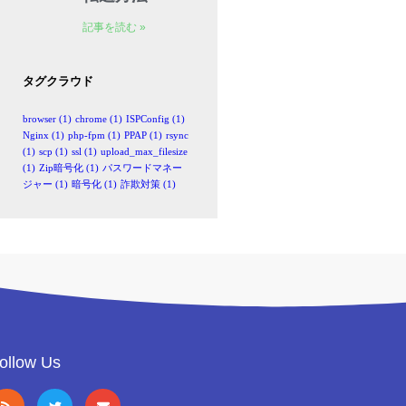
記事を読む »
タグクラウド
browser
(1)
chrome
(1)
ISPConfig
(1)
Nginx
(1)
php-fpm
(1)
PPAP
(1)
rsync
(1)
scp
(1)
ssl
(1)
upload_max_filesize
(1)
Zip暗号化
(1)
パスワードマネー
ジャー
(1)
暗号化
(1)
詐欺対策
(1)
ollow Us