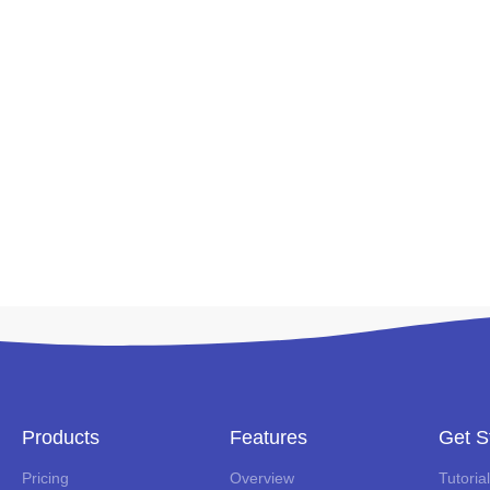
Products
Features
Get S
Pricing
Overview
Tutoria