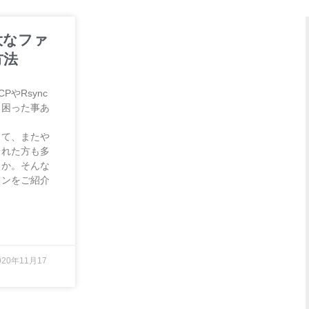
大なファ
方法
PやRsync
、困った事あ
って、またや
された方も多
うか。そんな
ョンをご紹介
020年11月17