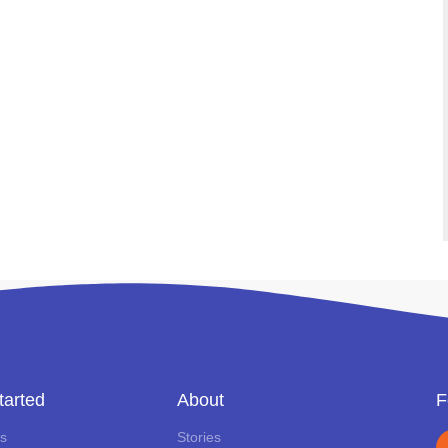
tarted
About
F
ls
Stories