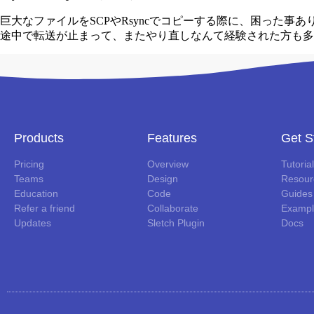
巨大なファイルをSCPやRsyncでコピーする際に、困った事あ
途中で転送が止まって、またやり直しなんて経験された方も多
Products
Features
Get S
Pricing
Overview
Tutoria
Teams
Design
Resour
Education
Code
Guides
Refer a friend
Collaborate
Exampl
Updates
Sletch Plugin
Docs