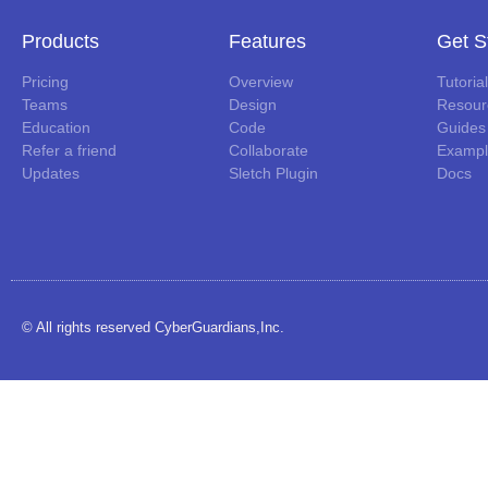
Products
Features
Get S
Pricing
Overview
Tutoria
Teams
Design
Resour
Education
Code
Guides
Refer a friend
Collaborate
Exampl
Updates
Sletch Plugin
Docs
© All rights reserved CyberGuardians,Inc.