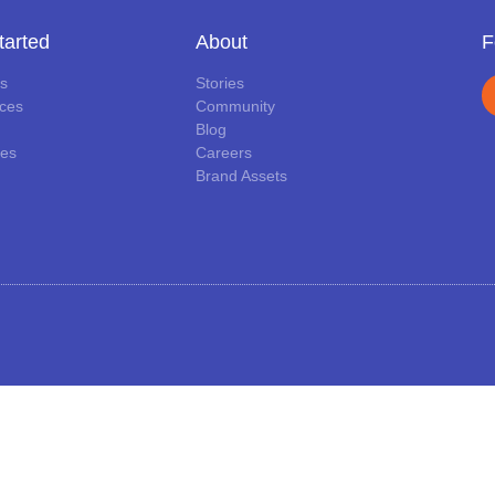
tarted
About
F
ls
Stories
ces
Community
Blog
es
Careers
Brand Assets