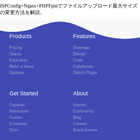
ISPConfig+Nginx+PHPFpmでファイルアップロード最大サイズ
の変更方法を解説。
Products
Features
Pricing
Overview
Teams
Design
Education
Code
Refer a friend
Collaborate
Updates
Sletch Plugin
Get Started
About
Tutorials
Stories
Resources
Community
Guides
Blog
Examples
Careers
Docs
Brand Assets