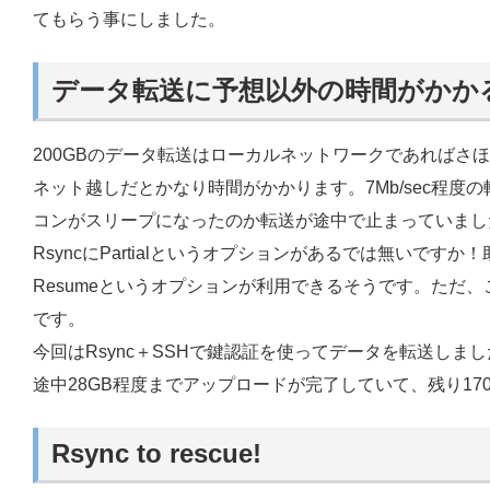
てもらう事にしました。
データ転送に予想以外の時間がかか
200GBのデータ転送はローカルネットワークであればさ
ネット越しだとかなり時間がかかります。7Mb/sec程度
コンがスリープになったのか転送が途中で止まっていまし
RsyncにPartialというオプションがあるでは無いです
Resumeというオプションが利用できるそうです。ただ
です。
今回はRsync＋SSHで鍵認証を使ってデータを転送しま
途中28GB程度までアップロードが完了していて、残り17
Rsync to rescue!