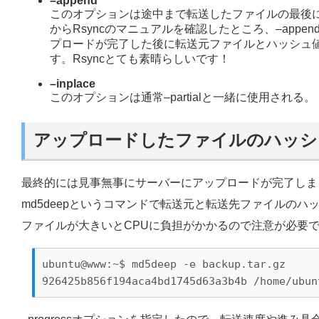
–append
このオプションは途中まで転送したファイルの最後
からRsyncのマニュアルを確認したところ、–append
プロードが完了した後に転送元ファイルとハッシュ
す。Rsyncとても素晴らしいです！
–inplace
このオプションは通常–partialと一緒に使用され
アップロードしたファイルのハッシ
最終的には見事無事にサーバーにアップロードが完了しま
md5deepというコマンドで転送元と転送先ファイルの
ファイルが大きいとCPUに負担がかかるので注意が必要
ubuntu@www:~$ md5deep -e backup.tar.gz
926425b856f194aca4bd1745d63a3b4b /home/ubun